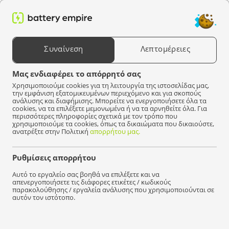
0
Αναζήτηση προϊόντων
Συναίνεση
Λεπτομέρειες
Επιλέξτε μια συσκευή
Μας ενδιαφέρει το απόρρητό σας
Χρησιμοποιούμε cookies για τη λειτουργία της ιστοσελίδας μας,
tery Empire
Μπαταρίες
Μπαταρίες για ψηφιακές φωτογραφικές μηχανές
την εμφάνιση εξατομικευμένων περιεχόμενο και για σκοπούς
ανάλυσης και διαφήμισης. Μπορείτε να ενεργοποιήσετε όλα τα
cookies, να τα επιλέξετε μεμονωμένα ή να τα αρνηθείτε όλα. Για
Δεν βρέθηκαν προϊόντα που να ταιριάζουν με την
περισσότερες πληροφορίες σχετικά με τον τρόπο που
επιλογή σας.
χρησιμοποιούμε τα cookies, όπως τα δικαιώματα που δικαιούστε,
ανατρέξτε στην Πολιτική
απορρήτου μας.
Ρυθμίσεις απορρήτου
Γρήγορα
διανομή!
Αυτό το εργαλείο σας βοηθά να επιλέξετε και να
απενεργοποιήσετε τις διάφορες ετικέτες / κωδικούς
παρακολούθησης / εργαλεία ανάλυσης που χρησιμοποιούνται σε
αυτόν τον ιστότοπο.
Είμαστε εδώ για να βοηθήσουμε