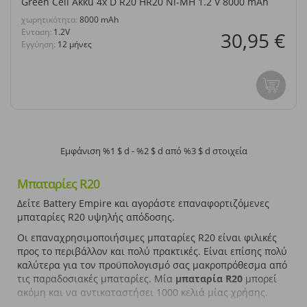
Green Cell Akku 4x D R20 HR20 Ni-MH 1.2 V 8000 mAh
χωρητικότητα:
8000 mAh
Eνταση:
1.2V
30,95 €
Εγγύηση:
12 μήνες
Εμφάνιση %1 $ d - %2 $ d από %3 $ d στοιχεία
Μπαταρίες R20
Δείτε Battery Empire και αγοράστε επαναφορτιζόμενες
μπαταρίες R20 υψηλής απόδοσης.
Οι επαναχρησιμοποιήσιμες μπαταρίες R20 είναι φιλικές
προς το περιβάλλον και πολύ πρακτικές. Είναι επίσης πολύ
καλύτερα για τον προϋπολογισμό σας μακροπρόθεσμα από
τις παραδοσιακές μπαταρίες. Μία
μπαταρία R20
μπορεί
ακόμη και να αντικαταστήσει 1000 κελιά μίας χρήσης.