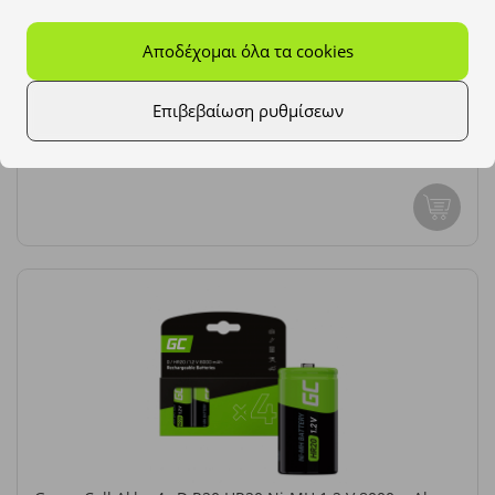
Αποδέχομαι όλα τα cookies
Green Cell Akku 2x D R20 HR20 Ni-MH 1.2 V 8000 mAh
χωρητικότητα:
8000 mAh
Επιβεβαίωση ρυθμίσεων
Eνταση:
1.2V
22,95 €
Εγγύηση:
12 μήνες