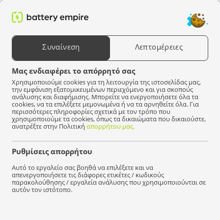
0
Αναζήτηση προϊόντων
Συναίνεση
Λεπτομέρειες
Επιλέξτε μια συσκευή
Μας ενδιαφέρει το απόρρητό σας
Χρησιμοποιούμε cookies για τη λειτουργία της ιστοσελίδας μας,
Battery Empire
Μπαταρίες
Μπαταρίες ΑΑ και ΑΑΑ
Μπαταρία R20
την εμφάνιση εξατομικευμένων περιεχόμενο και για σκοπούς
ανάλυσης και διαφήμισης. Μπορείτε να ενεργοποιήσετε όλα τα
Μπαταρία R20 (
2
)
cookies, να τα επιλέξετε μεμονωμένα ή να τα αρνηθείτε όλα. Για
περισσότερες πληροφορίες σχετικά με τον τρόπο που
χρησιμοποιούμε τα cookies, όπως τα δικαιώματα που δικαιούστε,
ανατρέξτε στην Πολιτική
απορρήτου μας.
Ακρίβεια
Ρυθμίσεις απορρήτου
Αυτό το εργαλείο σας βοηθά να επιλέξετε και να
απενεργοποιήσετε τις διάφορες ετικέτες / κωδικούς
παρακολούθησης / εργαλεία ανάλυσης που χρησιμοποιούνται σε
αυτόν τον ιστότοπο.