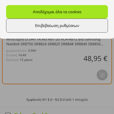
Αποδέχομαι όλα τα cookies
Επιβεβαίωση ρυθμίσεων
Μπαταρία (3.5Ah 14.4V) RBT-20 VCA-RBT2 για Samsung
Navibot SR8750 SR8824 SR8825 SR8848 SR8849 SR8850
SR8855 SR8857
χωρητικότητα:
3.5Ah
Eνταση:
14.4V
48,95 €
Εγγύηση:
12 μήνες
Εμφάνιση %1 $ d - %2 $ d από 1 στοιχείο