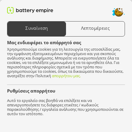
0
Αναζήτηση προϊόντων
Συναίνεση
Λεπτομέρειες
Επιλέξτε μια συσκευή
Μας ενδιαφέρει το απόρρητό σας
Χρησιμοποιούμε cookies για τη λειτουργία της ιστοσελίδας μας,
Battery Empire
Μπαταρίες
Μπαταρίες για ηλεκτρικές σκούπες
Samsu
την εμφάνιση εξατομικευμένων περιεχόμενο και για σκοπούς
ανάλυσης και διαφήμισης. Μπορείτε να ενεργοποιήσετε όλα τα
Μπαταρία σκούπας Samsung (
1
)
cookies, να τα επιλέξετε μεμονωμένα ή να τα αρνηθείτε όλα. Για
περισσότερες πληροφορίες σχετικά με τον τρόπο που
χρησιμοποιούμε τα cookies, όπως τα δικαιώματα που δικαιούστε,
ανατρέξτε στην Πολιτική
απορρήτου μας.
3.5Ah
(1)
Ρυθμίσεις απορρήτου
Αυτό το εργαλείο σας βοηθά να επιλέξετε και να
Φίλτρο
Είδος
απενεργοποιήσετε τις διάφορες ετικέτες / κωδικούς
παρακολούθησης / εργαλεία ανάλυσης που χρησιμοποιούνται σε
αυτόν τον ιστότοπο.
BESTSELLER