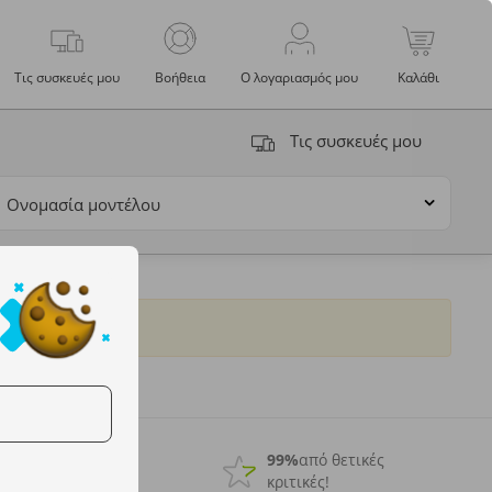
Τις συσκευές μου
Βοήθεια
Ο λογαριασμός μου
Καλάθι
Τις συσκευές μου
Ονομασία μοντέλου
Ηγέτης
στην
99%
από θετικές
αγορά!
κριτικές!