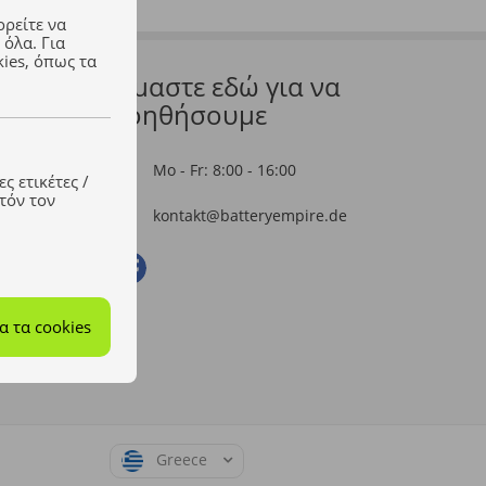
ρείτε να
 όλα. Για
ies, όπως τα
Είμαστε εδώ για να
βοηθήσουμε
Mo - Fr: 8:00 - 16:00
ς ετικέτες /
τόν τον
kontakt@batteryempire.de
 τα cookies
Greece