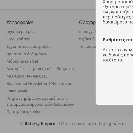
Χρησιμοποιούμ
εξατομικευμέν
ενεργοποιήσετε
περισσότερες 
δικαιώματα πο
πληροφορίες
Ο λογαριασμός μου
σχετικά με εμάς
παραγγελία σας
Όροι χρήσης
τις διευθύνσεις σας
Ρυθμίσεις α
Εγγύηση και επιστροφές
Τα προσωπικά σας στοιχεία
Αυτό το εργαλε
προστασία δεδομένων
κωδικούς παρα
ιστότοπο.
Μάρκα Green Cell
Λεπτομέρειες τραπεζικού εμβάσματος
ΜΕΘΟΔΟΙ ΠΑΡΑΔΟΣΗΣ
Κανονισμοί Newsletter 10% έκπτωση
Επικοινωνία
Ρήτρα ενημέρωσης σχετικά με την
επεξεργασία προσωπικών δεδομένων
Προτιμήσεις cookie
©
Battery Empire
- Ολα τα δικαιώματα διατηρούνται