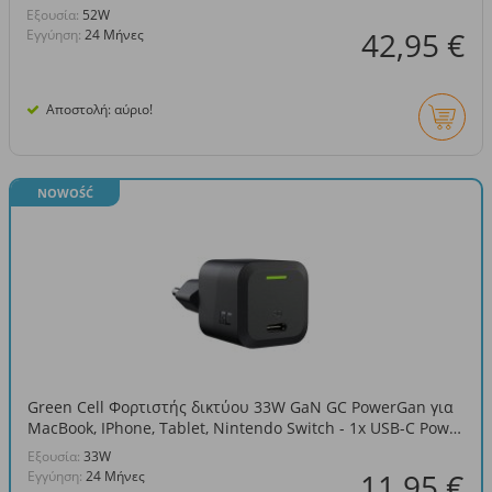
Eξουσία:
52W
42,95 €
Εγγύηση:
24 Μήνες
Αποστολή: αύριο!
NOWOŚĆ
Green Cell Φορτιστής δικτύου 33W GaN GC PowerGan για
MacBook, IPhone, Tablet, Nintendo Switch - 1x USB-C Power
Delivery
Eξουσία:
33W
11,95 €
Εγγύηση:
24 Μήνες