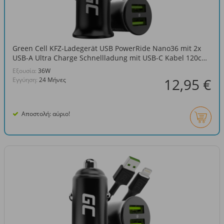
Green Cell KFZ-Ladegerät USB PowerRide Nano36 mit 2x
USB-A Ultra Charge Schnellladung mit USB-C Kabel 120cm
fur iPhone, Samsung
Eξουσία:
36W
12,95 €
Εγγύηση:
24 Μήνες
Αποστολή: αύριο!