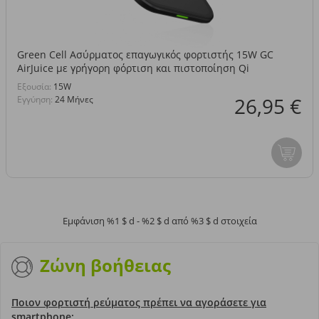
Green Cell Ασύρματος επαγωγικός φορτιστής 15W GC
AirJuice με γρήγορη φόρτιση και πιστοποίηση Qi
Eξουσία:
15W
26,95 €
Εγγύηση:
24 Μήνες
Εμφάνιση %1 $ d - %2 $ d από %3 $ d στοιχεία
Ζώνη βοήθειας
Ποιον φορτιστή ρεύματος πρέπει να αγοράσετε για
smartphone;