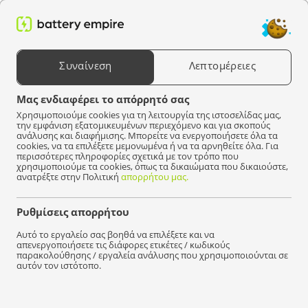
0
Αναζήτηση προϊόντων
Συναίνεση
Λεπτομέρειες
Επιλέξτε μια συσκευή
Μας ενδιαφέρει το απόρρητό σας
Χρησιμοποιούμε cookies για τη λειτουργία της ιστοσελίδας μας,
Battery Empire
Φορτιστής
Φορτιστές κινητών τηλεφώνων
την εμφάνιση εξατομικευμένων περιεχόμενο και για σκοπούς
ανάλυσης και διαφήμισης. Μπορείτε να ενεργοποιήσετε όλα τα
Φορτιστές κινητών τηλεφώνων (
22
)
cookies, να τα επιλέξετε μεμονωμένα ή να τα αρνηθείτε όλα. Για
περισσότερες πληροφορίες σχετικά με τον τρόπο που
χρησιμοποιούμε τα cookies, όπως τα δικαιώματα που δικαιούστε,
ανατρέξτε στην Πολιτική
απορρήτου μας.
Πολλαπλοί φορτιστές USB
(12)
Φορτιστές αυτοκινήτων
Ρυθμίσεις απορρήτου
Αυτό το εργαλείο σας βοηθά να επιλέξετε και να
Φίλτρο
Είδος
απενεργοποιήσετε τις διάφορες ετικέτες / κωδικούς
παρακολούθησης / εργαλεία ανάλυσης που χρησιμοποιούνται σε
αυτόν τον ιστότοπο.