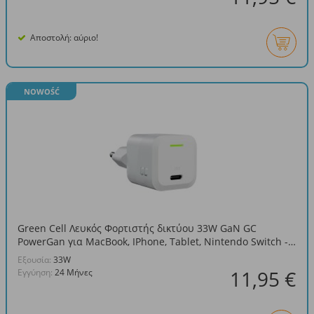
Αποστολή: αύριο!
NOWOŚĆ
Green Cell Λευκός Φορτιστής δικτύου 33W GaN GC
PowerGan για MacBook, IPhone, Tablet, Nintendo Switch -
1x USB-C Power Delivery
Eξουσία:
33W
11,95 €
Εγγύηση:
24 Μήνες