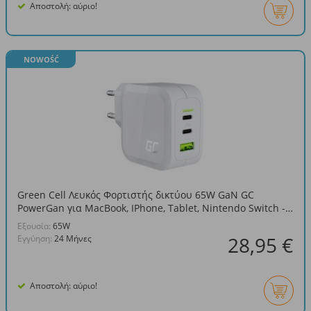
Αποστολή: αύριο!
NOWOŚĆ
Green Cell Λευκός Φορτιστής δικτύου 65W GaN GC
PowerGan για MacBook, IPhone, Tablet, Nintendo Switch -
2x USB-C, 1x USB-A
Eξουσία:
65W
28,95 €
Εγγύηση:
24 Μήνες
Αποστολή: αύριο!