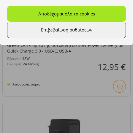
Αποδέχομαι όλα τα cookies
Επιβεβαίωση ρυθμίσεων
Green Cell Φορτιστής αυτοκινήτου 30W Power Delivery με
Quick Charge 3.0 - USB-C, USB-A
Eξουσία:
48W
12,95 €
Εγγύηση:
24 Μήνες
Αποστολή: αύριο!