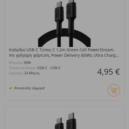
Καλώδιο USB-C Τύπος C 1,2m Green Cell PowerStream,
mε γρήγορη φόρτιση, Power Delivery (60W), Ultra Charge,
Quick Charge 3.0
Eξουσία:
30W
Τύπος σύνδεσης:
USB-C - USB-C
4,95 €
Εγγύηση:
24 Μήνες
Αποστολή: σήμερα!