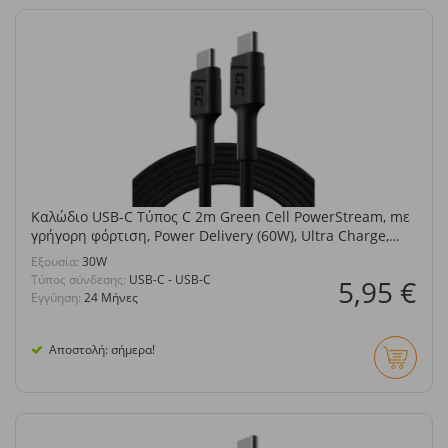
Καλώδιο USB-C Τύπος C 2m Green Cell PowerStream, mε
γρήγορη φόρτιση, Power Delivery (60W), Ultra Charge,
Quick Charge 3.0
Eξουσία:
30W
Τύπος σύνδεσης:
USB-C - USB-C
5,95 €
Εγγύηση:
24 Μήνες
Αποστολή: σήμερα!