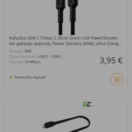
Καλώδιο USB-C Τύπος C 30cm Green Cell PowerStream,
mε γρήγορη φόρτιση, Power Delivery (60W), Ultra Charge,
Quick Charge 3.0
Eξουσία:
30W
Τύπος σύνδεσης:
USB-C - USB-C
3,95 €
Εγγύηση:
24 Μήνες
Αποστολή: σήμερα!