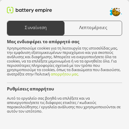
0
Αναζήτηση προϊόντων
Συναίνεση
Λεπτομέρειες
Επιλέξτε μια συσκευή
Μας ενδιαφέρει το απόρρητό σας
Χρησιμοποιούμε cookies για τη λειτουργία της ιστοσελίδας μας,
Battery Empire
εξοπλισμός
Περιφερειακά
την εμφάνιση εξατομικευμένων περιεχόμενο και για σκοπούς
ανάλυσης και διαφήμισης. Μπορείτε να ενεργοποιήσετε όλα τα
Περιφερειακά (
35
)
cookies, να τα επιλέξετε μεμονωμένα ή να τα αρνηθείτε όλα. Για
περισσότερες πληροφορίες σχετικά με τον τρόπο που
χρησιμοποιούμε τα cookies, όπως τα δικαιώματα που δικαιούστε,
ανατρέξτε στην Πολιτική
απορρήτου μας.
Ακρίβεια
Ρυθμίσεις απορρήτου
Αυτό το εργαλείο σας βοηθά να επιλέξετε και να
απενεργοποιήσετε τις διάφορες ετικέτες / κωδικούς
παρακολούθησης / εργαλεία ανάλυσης που χρησιμοποιούνται σε
αυτόν τον ιστότοπο.