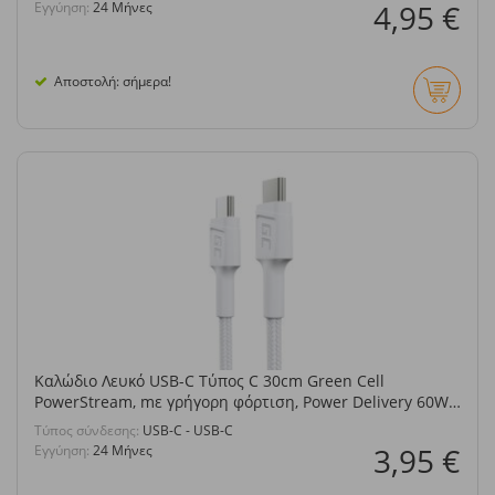
4,95 €
Εγγύηση:
24 Μήνες
Αποστολή: σήμερα!
Καλώδιο Λευκό USB-C Τύπος C 30cm Green Cell
PowerStream, mε γρήγορη φόρτιση, Power Delivery 60W,
Ultra Charge, Quick Charge 3.0
Τύπος σύνδεσης:
USB-C - USB-C
3,95 €
Εγγύηση:
24 Μήνες