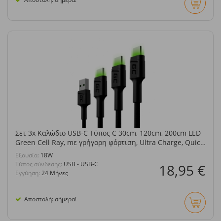
Σετ 3x Καλώδιο USB-C Τύπος C 30cm, 120cm, 200cm LED
Green Cell Ray, mε γρήγορη φόρτιση, Ultra Charge, Quick
Charge 3.0
Eξουσία:
18W
Τύπος σύνδεσης:
USB - USB-C
18,95 €
Εγγύηση:
24 Μήνες
Αποστολή: σήμερα!