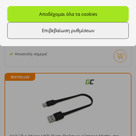
Αποδέχομαι όλα τα cookies
Οργανωτής, Green Cell GC PowerCase για αξεσουάρ
Εγγύηση:
24 Μήνες
Επιβεβαίωση ρυθμίσεων
19,95 €
Αποστολή: σήμερα!
BESTSELLER