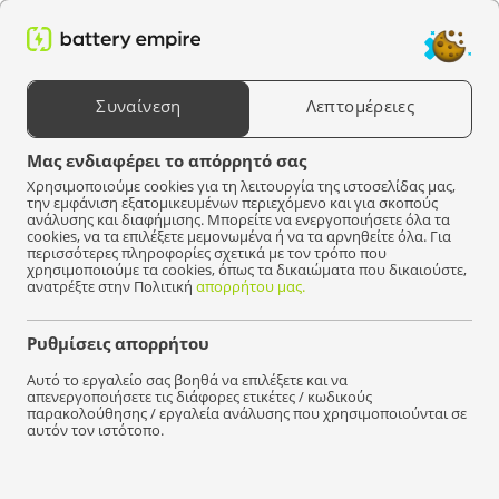
0
Αναζήτηση προϊόντων
Συναίνεση
Λεπτομέρειες
Επιλέξτε μια συσκευή
Μας ενδιαφέρει το απόρρητό σας
Χρησιμοποιούμε cookies για τη λειτουργία της ιστοσελίδας μας,
attery Empire
Φορτιστής
Φορτιστής για κατσαβίδια χωρίς καλώδιο
Milw
την εμφάνιση εξατομικευμένων περιεχόμενο και για σκοπούς
ανάλυσης και διαφήμισης. Μπορείτε να ενεργοποιήσετε όλα τα
cookies, να τα επιλέξετε μεμονωμένα ή να τα αρνηθείτε όλα. Για
Δεν βρέθηκαν προϊόντα που να ταιριάζουν με την
περισσότερες πληροφορίες σχετικά με τον τρόπο που
επιλογή σας.
χρησιμοποιούμε τα cookies, όπως τα δικαιώματα που δικαιούστε,
ανατρέξτε στην Πολιτική
απορρήτου μας.
Ρυθμίσεις απορρήτου
Γρήγορα
διανομή!
Αυτό το εργαλείο σας βοηθά να επιλέξετε και να
απενεργοποιήσετε τις διάφορες ετικέτες / κωδικούς
παρακολούθησης / εργαλεία ανάλυσης που χρησιμοποιούνται σε
αυτόν τον ιστότοπο.
Είμαστε εδώ για να βοηθήσουμε