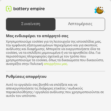
0
Αναζήτηση προϊόντων
Συναίνεση
Λεπτομέρειες
Επιλέξτε μια συσκευή
Μας ενδιαφέρει το απόρρητό σας
Χρησιμοποιούμε cookies για τη λειτουργία της ιστοσελίδας μας,
Battery Empire
Προϊόντα
Για φορητό υπολογιστή
Πληκτρολόγια
A
την εμφάνιση εξατομικευμένων περιεχόμενο και για σκοπούς
ανάλυσης και διαφήμισης. Μπορείτε να ενεργοποιήσετε όλα τα
cookies, να τα επιλέξετε μεμονωμένα ή να τα αρνηθείτε όλα. Για
Δεν βρέθηκαν προϊόντα που να ταιριάζουν με την
περισσότερες πληροφορίες σχετικά με τον τρόπο που
επιλογή σας.
χρησιμοποιούμε τα cookies, όπως τα δικαιώματα που δικαιούστε,
ανατρέξτε στην Πολιτική
απορρήτου μας.
Ρυθμίσεις απορρήτου
Γρήγορα
διανομή!
Αυτό το εργαλείο σας βοηθά να επιλέξετε και να
απενεργοποιήσετε τις διάφορες ετικέτες / κωδικούς
παρακολούθησης / εργαλεία ανάλυσης που χρησιμοποιούνται σε
αυτόν τον ιστότοπο.
Είμαστε εδώ για να βοηθήσουμε