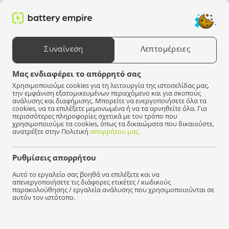
0
Αναζήτηση προϊόντων
Συναίνεση
Λεπτομέρειες
Επιλέξτε μια συσκευή
Μας ενδιαφέρει το απόρρητό σας
Χρησιμοποιούμε cookies για τη λειτουργία της ιστοσελίδας μας,
 Empire
Προϊόντα
Για φορητό υπολογιστή
Πληκτρολόγια
Fujitsu-Si
την εμφάνιση εξατομικευμένων περιεχόμενο και για σκοπούς
ανάλυσης και διαφήμισης. Μπορείτε να ενεργοποιήσετε όλα τα
cookies, να τα επιλέξετε μεμονωμένα ή να τα αρνηθείτε όλα. Για
Δεν βρέθηκαν προϊόντα που να ταιριάζουν με την
περισσότερες πληροφορίες σχετικά με τον τρόπο που
επιλογή σας.
χρησιμοποιούμε τα cookies, όπως τα δικαιώματα που δικαιούστε,
ανατρέξτε στην Πολιτική
απορρήτου μας.
Ρυθμίσεις απορρήτου
Γρήγορα
διανομή!
Αυτό το εργαλείο σας βοηθά να επιλέξετε και να
απενεργοποιήσετε τις διάφορες ετικέτες / κωδικούς
παρακολούθησης / εργαλεία ανάλυσης που χρησιμοποιούνται σε
αυτόν τον ιστότοπο.
Είμαστε εδώ για να βοηθήσουμε