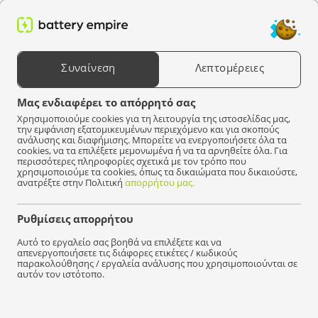
0
Αναζήτηση προϊόντων
Συναίνεση
Λεπτομέρειες
Επιλέξτε μια συσκευή
Μας ενδιαφέρει το απόρρητό σας
Χρησιμοποιούμε cookies για τη λειτουργία της ιστοσελίδας μας,
attery Empire
Μπαταρίες
Μπαταρίες για κατσαβίδια χωρίς καλώδιο
Πρό
την εμφάνιση εξατομικευμένων περιεχόμενο και για σκοπούς
ανάλυσης και διαφήμισης. Μπορείτε να ενεργοποιήσετε όλα τα
cookies, να τα επιλέξετε μεμονωμένα ή να τα αρνηθείτε όλα. Για
Δεν βρέθηκαν προϊόντα που να ταιριάζουν με την
περισσότερες πληροφορίες σχετικά με τον τρόπο που
επιλογή σας.
χρησιμοποιούμε τα cookies, όπως τα δικαιώματα που δικαιούστε,
ανατρέξτε στην Πολιτική
απορρήτου μας.
Ρυθμίσεις απορρήτου
Γρήγορα
διανομή!
Αυτό το εργαλείο σας βοηθά να επιλέξετε και να
απενεργοποιήσετε τις διάφορες ετικέτες / κωδικούς
παρακολούθησης / εργαλεία ανάλυσης που χρησιμοποιούνται σε
αυτόν τον ιστότοπο.
Είμαστε εδώ για να βοηθήσουμε