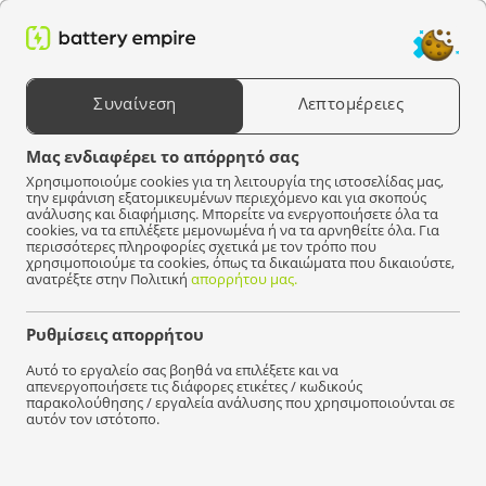
0
Αναζήτηση προϊόντων
Συναίνεση
Λεπτομέρειες
Επιλέξτε μια συσκευή
Μας ενδιαφέρει το απόρρητό σας
Χρησιμοποιούμε cookies για τη λειτουργία της ιστοσελίδας μας,
Battery Empire
Μπαταρίες
Για χλοοκοπτικά
Husqvarna
την εμφάνιση εξατομικευμένων περιεχόμενο και για σκοπούς
ανάλυσης και διαφήμισης. Μπορείτε να ενεργοποιήσετε όλα τα
cookies, να τα επιλέξετε μεμονωμένα ή να τα αρνηθείτε όλα. Για
Δεν βρέθηκαν προϊόντα που να ταιριάζουν με την
περισσότερες πληροφορίες σχετικά με τον τρόπο που
επιλογή σας.
χρησιμοποιούμε τα cookies, όπως τα δικαιώματα που δικαιούστε,
ανατρέξτε στην Πολιτική
απορρήτου μας.
Ρυθμίσεις απορρήτου
Γρήγορα
διανομή!
Αυτό το εργαλείο σας βοηθά να επιλέξετε και να
απενεργοποιήσετε τις διάφορες ετικέτες / κωδικούς
παρακολούθησης / εργαλεία ανάλυσης που χρησιμοποιούνται σε
αυτόν τον ιστότοπο.
Είμαστε εδώ για να βοηθήσουμε