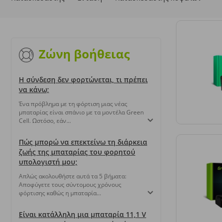
Ζώνη βοήθειας
Η σύνδεση δεν φορτώνεται, τι πρέπει
να κάνω;
Ένα πρόβλημα με τη φόρτιση μιας νέας
μπαταρίας είναι σπάνιο με τα μοντέλα Green
Cell. Ωστόσο, εάν...
Πώς μπορώ να επεκτείνω τη διάρκεια
ζωής της μπαταρίας του φορητού
υπολογιστή μου;
Απλώς ακολουθήστε αυτά τα 5 βήματα:
Αποφύγετε τους σύντομους χρόνους
φόρτισης καθώς η μπαταρία...
Είναι κατάλληλη μια μπαταρία 11,1 V