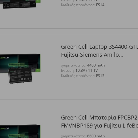
Κωδικός προϊόντος:
FS14
Green Cell Laptop 3S4400-G1L
Fujitsu-Siemens Amilo...
χωρητικότητα:
4400 mAh
Eνταση:
10.8V / 11.1V
Κωδικός προϊόντος:
FS15
Green Cell Μπαταρία FPCBP2
FMVNBP189 για Fujitsu LifeBo
χωρητικότητα:
6600 mAh