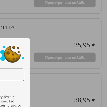
Προσθήκη στο καλάθι
1L1 f Gr
35,95 €
Προσθήκη στο καλάθι
2-04 για
ρείτε να
38,95 €
 όλα. Για
ies, όπως τα