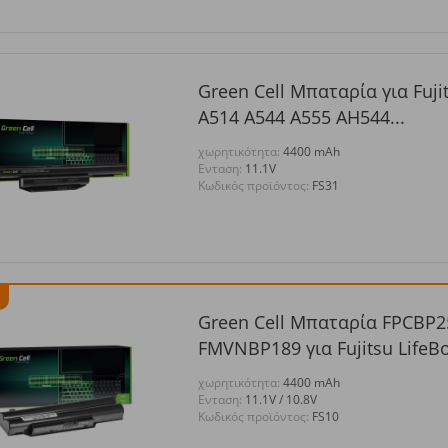
Green Cell Μπαταρία για Fuji
A514 A544 A555 AH544...
χωρητικότητα:
4400 mAh
Eνταση:
11.1V
Κωδικός προϊόντος:
FS31
Green Cell Μπαταρία FPCBP2
FMVNBP189 για Fujitsu LifeBo
χωρητικότητα:
4400 mAh
Eνταση:
11.1V / 10.8V
Κωδικός προϊόντος:
FS10