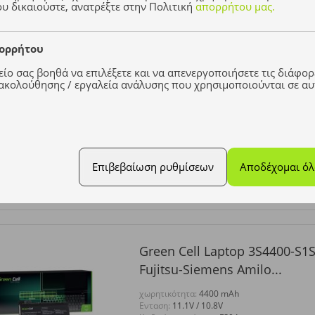
υ δικαιούστε, ανατρέξτε στην Πολιτική
απορρήτου μας.
πορρήτου
ίο σας βοηθά να επιλέξετε και να απενεργοποιήσετε τις διάφορε
κολούθησης / εργαλεία ανάλυσης που χρησιμοποιούνται σε αυ
Green Cell L51-3S4400-G1L3
Eco 4510 4510IW 4511...
χωρητικότητα:
4400 mAh
Eνταση:
11.1V / 10.8V
Κωδικός προϊόντος:
FS03
Επιβεβαίωση ρυθμίσεων
Αποδέχομαι όλα
Green Cell Laptop 3S4400-S1S
Fujitsu-Siemens Amilo...
χωρητικότητα:
4400 mAh
Eνταση:
11.1V / 10.8V