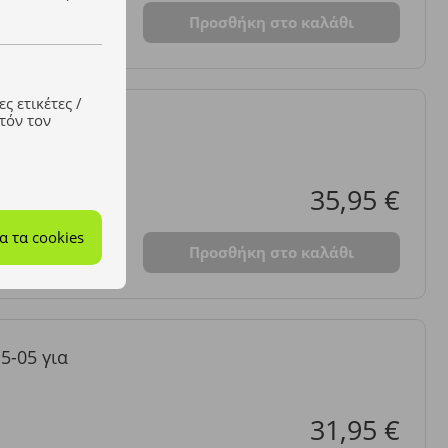
Προσθήκη στο καλάθι
ς ετικέτες /
τόν τον
 για MAXDATA
35,95 €
 τα cookies
Προσθήκη στο καλάθι
5-05 για
31,95 €