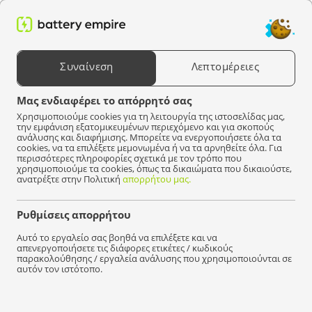
0
Αναζήτηση προϊόντων
Συναίνεση
Λεπτομέρειες
Επιλέξτε μια συσκευή
Μας ενδιαφέρει το απόρρητό σας
Χρησιμοποιούμε cookies για τη λειτουργία της ιστοσελίδας μας,
Battery Empire
Προϊόντα
Φωτοβολταϊκά
Ηλιακός μετατροπέας
την εμφάνιση εξατομικευμένων περιεχόμενο και για σκοπούς
ανάλυσης και διαφήμισης. Μπορείτε να ενεργοποιήσετε όλα τα
Ηλιακός μετατροπέας (
4
)
cookies, να τα επιλέξετε μεμονωμένα ή να τα αρνηθείτε όλα. Για
περισσότερες πληροφορίες σχετικά με τον τρόπο που
χρησιμοποιούμε τα cookies, όπως τα δικαιώματα που δικαιούστε,
ανατρέξτε στην Πολιτική
απορρήτου μας.
1000W
(1)
2000W
(1)
3000W
(2)
Ρυθμίσεις απορρήτου
Αυτό το εργαλείο σας βοηθά να επιλέξετε και να
απενεργοποιήσετε τις διάφορες ετικέτες / κωδικούς
παρακολούθησης / εργαλεία ανάλυσης που χρησιμοποιούνται σε
12V
(1)
24V
(2)
48V
(1)
αυτόν τον ιστότοπο.
Φίλτρο
Είδος