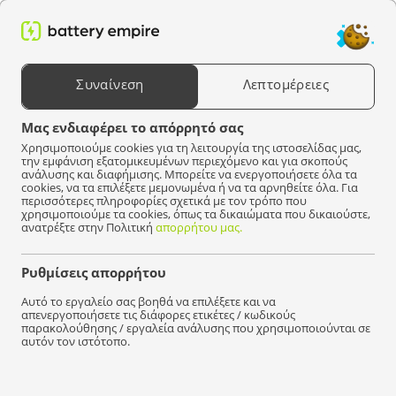
0
Αναζήτηση προϊόντων
Συναίνεση
Λεπτομέρειες
Επιλέξτε μια συσκευή
Μας ενδιαφέρει το απόρρητό σας
Χρησιμοποιούμε cookies για τη λειτουργία της ιστοσελίδας μας,
Battery Empire
Μπαταρίες
Για χλοοκοπτικά
Gardena
την εμφάνιση εξατομικευμένων περιεχόμενο και για σκοπούς
ανάλυσης και διαφήμισης. Μπορείτε να ενεργοποιήσετε όλα τα
cookies, να τα επιλέξετε μεμονωμένα ή να τα αρνηθείτε όλα. Για
Δεν βρέθηκαν προϊόντα που να ταιριάζουν με την
περισσότερες πληροφορίες σχετικά με τον τρόπο που
επιλογή σας.
χρησιμοποιούμε τα cookies, όπως τα δικαιώματα που δικαιούστε,
ανατρέξτε στην Πολιτική
απορρήτου μας.
Ρυθμίσεις απορρήτου
Γρήγορα
διανομή!
Αυτό το εργαλείο σας βοηθά να επιλέξετε και να
απενεργοποιήσετε τις διάφορες ετικέτες / κωδικούς
παρακολούθησης / εργαλεία ανάλυσης που χρησιμοποιούνται σε
αυτόν τον ιστότοπο.
Είμαστε εδώ για να βοηθήσουμε